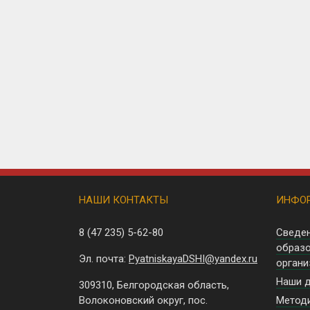
НАШИ КОНТАКТЫ
ИНФО
8 (47 235)
5-62-80
Сведе
образо
Эл. почта:
PyatniskayaDSHI@yandex.ru
органи
Наши 
309310, Белгородская область,
Волоконовский округ, пос.
Методи